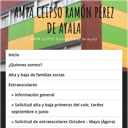
Skip
AMPA CEIPSO RAMÓN PÉREZ
to
content
DE AYALA
AMPA CEIPSO Ramón Pérez de Ayala
Inicio
¿Quienes somos?
Alta y baja de familias socias
Extraescolares
Información general
Solicitud alta y baja primeros del cole, tardes
septiembre o junio
Solicitud de extraescolares Octubre – Mayo (Ágora)