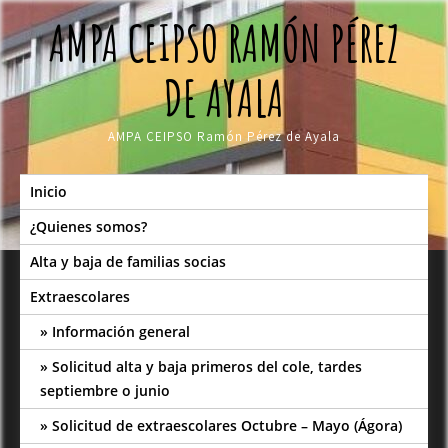
Skip
AMPA CEIPSO RAMÓN PÉREZ
to
content
DE AYALA
AMPA CEIPSO Ramón Pérez de Ayala
Inicio
¿Quienes somos?
Alta y baja de familias socias
Extraescolares
Información general
Solicitud alta y baja primeros del cole, tardes
septiembre o junio
Solicitud de extraescolares Octubre – Mayo (Ágora)