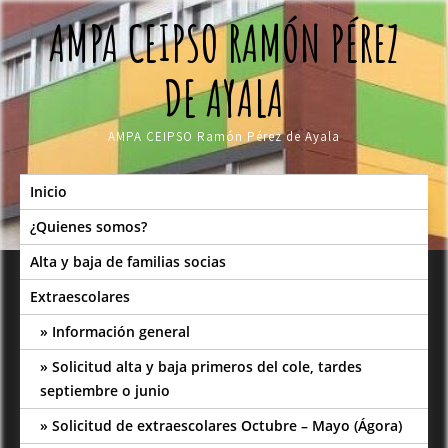
Skip
AMPA CEIPSO RAMÓN PÉREZ
to
content
DE AYALA
AMPA CEIPSO Ramón Pérez de Ayala
Inicio
¿Quienes somos?
Alta y baja de familias socias
Extraescolares
Información general
Solicitud alta y baja primeros del cole, tardes
septiembre o junio
Solicitud de extraescolares Octubre – Mayo (Ágora)