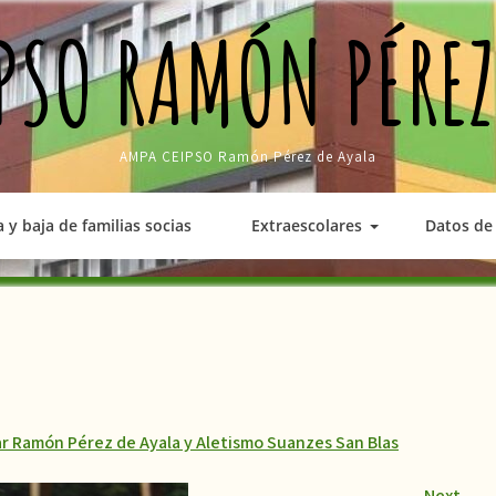
PSO RAMÓN PÉREZ
AMPA CEIPSO Ramón Pérez de Ayala
a y baja de familias socias
Extraescolares
Datos de 
ar Ramón Pérez de Ayala y Aletismo Suanzes San Blas
Next
→