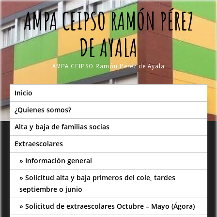
Skip
AMPA CEIPSO RAMÓN PÉREZ
to
content
DE AYALA
AMPA CEIPSO Ramón Pérez de Ayala
Inicio
¿Quienes somos?
Alta y baja de familias socias
Extraescolares
Información general
Solicitud alta y baja primeros del cole, tardes
septiembre o junio
Solicitud de extraescolares Octubre – Mayo (Ágora)