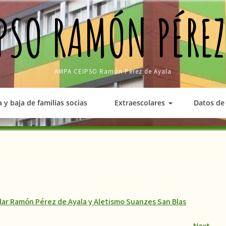
PSO RAMÓN PÉREZ
AMPA CEIPSO Ramón Pérez de Ayala
a y baja de familias socias
Extraescolares
Datos de 
lar Ramón Pérez de Ayala y Aletismo Suanzes San Blas
Next
→