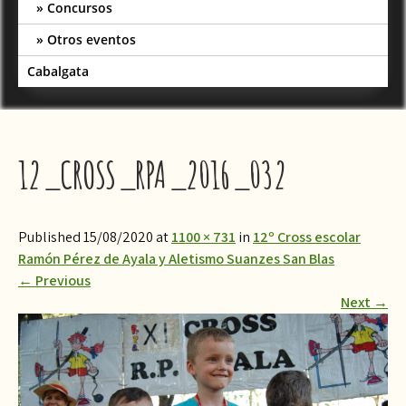
Concursos
Otros eventos
Cabalgata
12_CROSS_RPA_2016_032
Published 15/08/2020 at
1100 × 731
in
12º Cross escolar
Ramón Pérez de Ayala y Aletismo Suanzes San Blas
←
Previous
Next
→