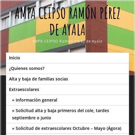
Skip
AMPA CEIPSO RAMÓN PÉREZ
to
content
DE AYALA
AMPA CEIPSO Ramón Pérez de Ayala
Inicio
¿Quienes somos?
Alta y baja de familias socias
Extraescolares
Información general
Solicitud alta y baja primeros del cole, tardes
septiembre o junio
Solicitud de extraescolares Octubre – Mayo (Ágora)