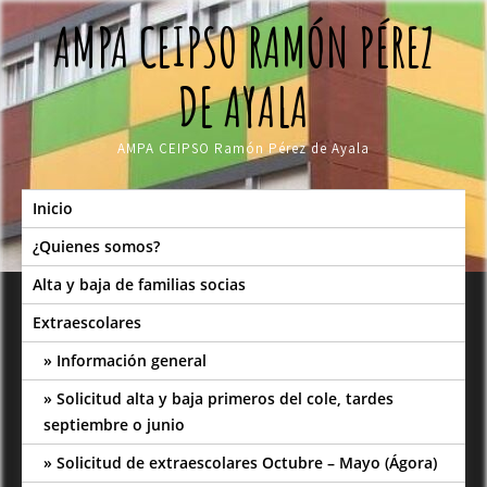
Skip
AMPA CEIPSO RAMÓN PÉREZ
to
content
DE AYALA
AMPA CEIPSO Ramón Pérez de Ayala
Inicio
¿Quienes somos?
Alta y baja de familias socias
Extraescolares
Información general
Solicitud alta y baja primeros del cole, tardes
septiembre o junio
Solicitud de extraescolares Octubre – Mayo (Ágora)