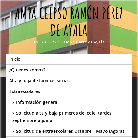
Skip
AMPA CEIPSO RAMÓN PÉREZ
to
content
DE AYALA
AMPA CEIPSO Ramón Pérez de Ayala
Inicio
¿Quienes somos?
Alta y baja de familias socias
Extraescolares
Información general
Solicitud alta y baja primeros del cole, tardes
septiembre o junio
Solicitud de extraescolares Octubre – Mayo (Ágora)