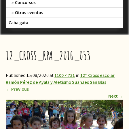
Concursos
Otros eventos
Cabalgata
12_CROSS_RPA_2016_053
Published 15/08/2020 at
1100 × 731
in
12º Cross escolar
Ramón Pérez de Ayala y Aletismo Suanzes San Blas
←
Previous
Next
→