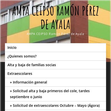
Skip
AMPA CEIPSO RAMÓN PÉREZ
to
content
DE AYALA
AMPA CEIPSO Ramón Pérez de Ayala
Inicio
¿Quienes somos?
Alta y baja de familias socias
Extraescolares
Información general
Solicitud alta y baja primeros del cole, tardes
septiembre o junio
Solicitud de extraescolares Octubre – Mayo (Ágora)