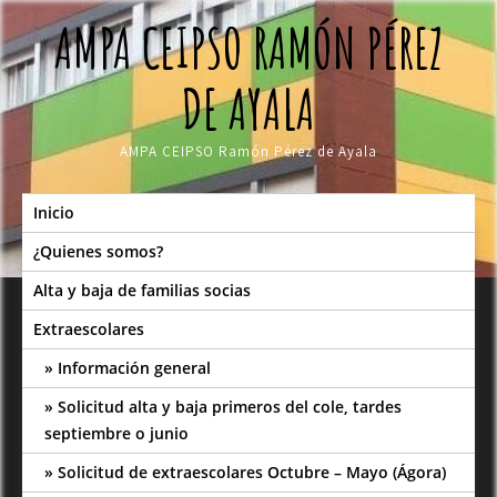
Skip
AMPA CEIPSO RAMÓN PÉREZ
to
content
DE AYALA
AMPA CEIPSO Ramón Pérez de Ayala
Inicio
¿Quienes somos?
Alta y baja de familias socias
Extraescolares
Información general
Solicitud alta y baja primeros del cole, tardes
septiembre o junio
Solicitud de extraescolares Octubre – Mayo (Ágora)