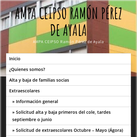
Skip
AMPA CEIPSO RAMÓN PÉREZ
to
content
DE AYALA
AMPA CEIPSO Ramón Pérez de Ayala
Inicio
¿Quienes somos?
Alta y baja de familias socias
Extraescolares
Información general
Solicitud alta y baja primeros del cole, tardes
septiembre o junio
Solicitud de extraescolares Octubre – Mayo (Ágora)