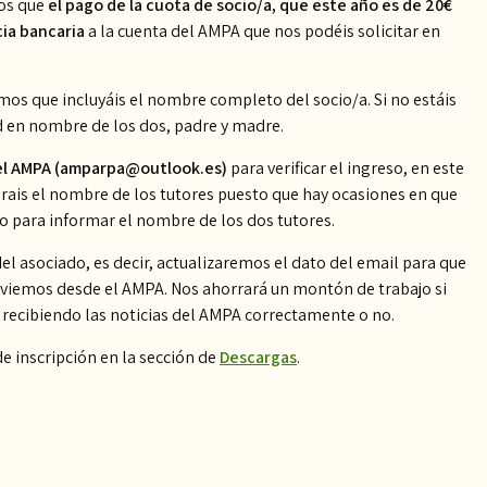
mos que
el pago de la cuota de socio/a, que este año es de 20€
cia bancaria
a la cuenta del AMPA que nos podéis solicitar en
amos que incluyáis el nombre completo del socio/a. Si no estáis
d en nombre de los dos, padre y madre.
 del AMPA (amparpa@outlook.es)
para verificar el ingreso, en este
ais el nombre de los tutores puesto que hay ocasiones en que
o para informar el nombre de los dos tutores.
el asociado, es decir, actualizaremos el dato del email para que
enviemos desde el AMPA. Nos ahorrará un montón de trabajo si
s recibiendo las noticias del AMPA correctamente o no.
de inscripción en la sección de
Descargas
.