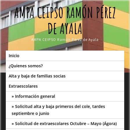
Skip
AMPA CEIPSO RAMÓN PÉREZ
to
content
DE AYALA
AMPA CEIPSO Ramón Pérez de Ayala
Inicio
¿Quienes somos?
Alta y baja de familias socias
Extraescolares
Información general
Solicitud alta y baja primeros del cole, tardes
septiembre o junio
Solicitud de extraescolares Octubre – Mayo (Ágora)