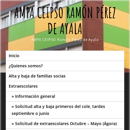
Skip
AMPA CEIPSO RAMÓN PÉREZ
to
content
DE AYALA
AMPA CEIPSO Ramón Pérez de Ayala
Inicio
¿Quienes somos?
Alta y baja de familias socias
Extraescolares
Información general
Solicitud alta y baja primeros del cole, tardes
septiembre o junio
Solicitud de extraescolares Octubre – Mayo (Ágora)