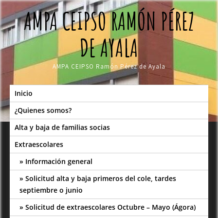
Skip
AMPA CEIPSO RAMÓN PÉREZ
to
content
DE AYALA
AMPA CEIPSO Ramón Pérez de Ayala
Inicio
¿Quienes somos?
Alta y baja de familias socias
Extraescolares
Información general
Solicitud alta y baja primeros del cole, tardes
septiembre o junio
Solicitud de extraescolares Octubre – Mayo (Ágora)