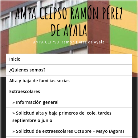
Skip
AMPA CEIPSO RAMÓN PÉREZ
to
content
DE AYALA
AMPA CEIPSO Ramón Pérez de Ayala
Inicio
¿Quienes somos?
Alta y baja de familias socias
Extraescolares
Información general
Solicitud alta y baja primeros del cole, tardes
septiembre o junio
Solicitud de extraescolares Octubre – Mayo (Ágora)