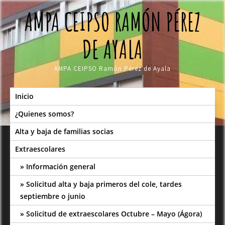
Skip
AMPA CEIPSO RAMÓN PÉREZ
to
content
DE AYALA
AMPA CEIPSO Ramón Pérez de Ayala
Inicio
¿Quienes somos?
Alta y baja de familias socias
Extraescolares
Información general
Solicitud alta y baja primeros del cole, tardes
septiembre o junio
Solicitud de extraescolares Octubre – Mayo (Ágora)