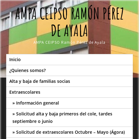
Skip
AMPA CEIPSO RAMÓN PÉREZ
to
content
DE AYALA
AMPA CEIPSO Ramón Pérez de Ayala
Inicio
¿Quienes somos?
Alta y baja de familias socias
Extraescolares
Información general
Solicitud alta y baja primeros del cole, tardes
septiembre o junio
Solicitud de extraescolares Octubre – Mayo (Ágora)