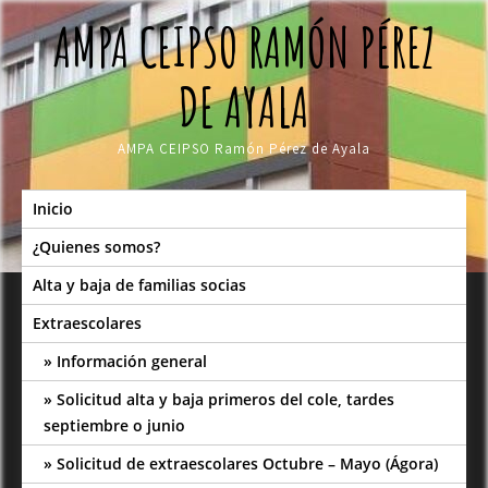
Skip
AMPA CEIPSO RAMÓN PÉREZ
to
content
DE AYALA
AMPA CEIPSO Ramón Pérez de Ayala
Inicio
¿Quienes somos?
Alta y baja de familias socias
Extraescolares
Información general
Solicitud alta y baja primeros del cole, tardes
septiembre o junio
Solicitud de extraescolares Octubre – Mayo (Ágora)