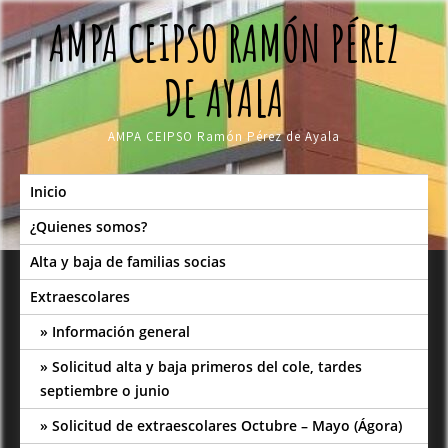
Skip
AMPA CEIPSO RAMÓN PÉREZ
to
content
DE AYALA
AMPA CEIPSO Ramón Pérez de Ayala
Inicio
¿Quienes somos?
Alta y baja de familias socias
Extraescolares
Información general
Solicitud alta y baja primeros del cole, tardes
septiembre o junio
Solicitud de extraescolares Octubre – Mayo (Ágora)