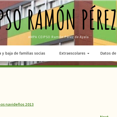
PSO RAMÓN PÉREZ
AMPA CEIPSO Ramón Pérez de Ayala
a y baja de familias socias
Extraescolares
Datos de 
nos navideños 2013
Next
→