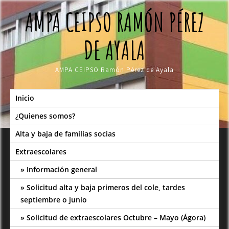
Skip
AMPA CEIPSO RAMÓN PÉREZ
to
content
DE AYALA
AMPA CEIPSO Ramón Pérez de Ayala
Inicio
¿Quienes somos?
Alta y baja de familias socias
Extraescolares
Información general
Solicitud alta y baja primeros del cole, tardes
septiembre o junio
Solicitud de extraescolares Octubre – Mayo (Ágora)