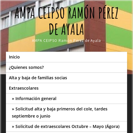
Skip
AMPA CEIPSO RAMÓN PÉREZ
to
content
DE AYALA
AMPA CEIPSO Ramón Pérez de Ayala
Inicio
¿Quienes somos?
Alta y baja de familias socias
Extraescolares
Información general
Solicitud alta y baja primeros del cole, tardes
septiembre o junio
Solicitud de extraescolares Octubre – Mayo (Ágora)