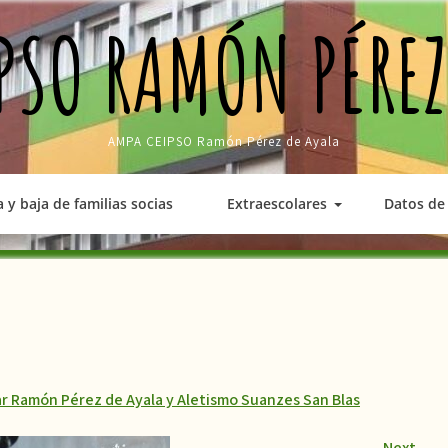
PSO RAMÓN PÉREZ
AMPA CEIPSO Ramón Pérez de Ayala
a y baja de familias socias
Extraescolares
Datos de 
ar Ramón Pérez de Ayala y Aletismo Suanzes San Blas
Next
→