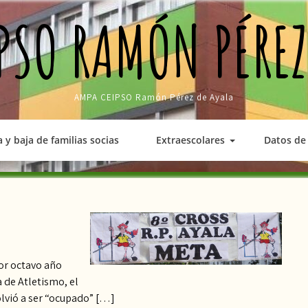
PSO RAMÓN PÉREZ
AMPA CEIPSO Ramón Pérez de Ayala
a y baja de familias socias
Extraescolares
Datos de 
Por octavo año
a de Atletismo, el
olvió a ser “ocupado” […]