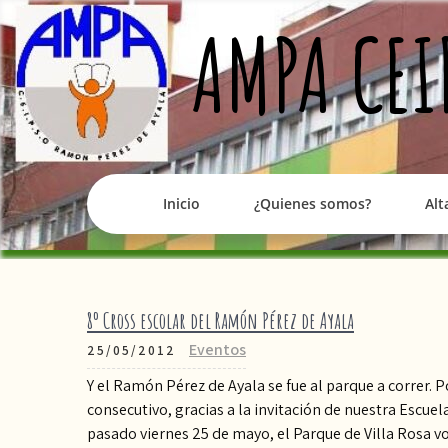
Skip
AMPA CEI
to
content
Inicio
¿Quienes somos?
Alt
8º Cross escolar del Ramón Pérez de Ayala
Eventos
25/05/2012
Y el Ramón Pérez de Ayala se fue al parque a correr. 
consecutivo, gracias a la invitación de nuestra Escuel
pasado viernes 25 de mayo, el Parque de Villa Rosa v