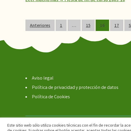
Paginación
Anteriores
1
…
15
16
17
S
de
entradas
Aviso legal
Política de privacidad y protección de datos
Política de Cookies
Este sitio web sólo utiliza cookies técnicas con el fin de recordar la 
AMPA CEIPSO Ramón Pérez de Ayala - C/ Motilla del 
de cookies. Si pulsas sobre el botón aceptar, aceptas todas las cookies