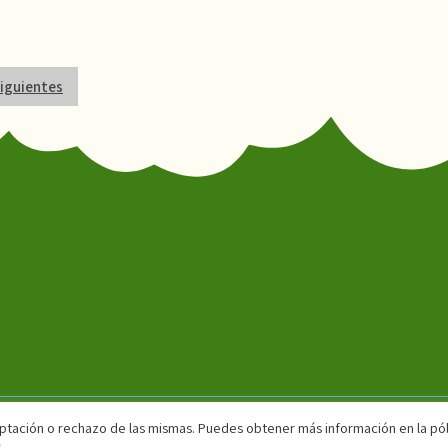
iguientes
aceptación o rechazo de las mismas. Puedes obtener más información en la pól
Palancar 19. 28043. Madrid. amparpa@outlook.es
.